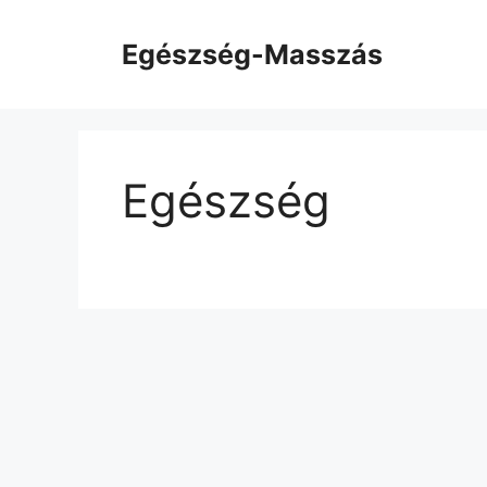
Kilépés
a
Egészség-Masszás
tartalomba
Egészség